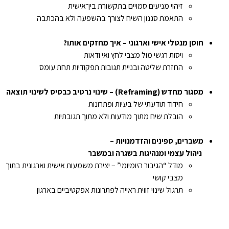
זיהוי מניעים סמויים בתקשורת בין־אישית
התאמת סגנון השיח לצורך בהשפעה ולא בהכתבה
חוסן
מנטלי
אישי
וארגוני – איך
מחזקים
אותו?
ויסות רגשי מול מצבי לחץ ואי ודאות
החזרת שליטה ובניית תגובות תפקודיות תחת עומס
מסגור
מחדש (
Reframing
) – שינוי
נרטיב
כבסיס
לשינוי
תוצאה
חידוד תודעתי של בעיות ופתרונות
הובלת שיח מתוך מודעות ולא מתוך תגובתיות
משברים, ספינים
והזדמנויות –
ניהול
עצמי
ומנהיגות
בשגרה
ובמשבר
מודל “הגיבור היומיומי” – יצירת משמעות אישית וארגונית בתוך
מצבי קושי
תרגול שינוי זווית ראייה לפתרונות אפקטיביים בארגון